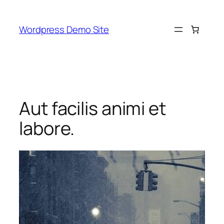
Skip
to
Wordpress Demo Site
content
Aut facilis animi et
labore.