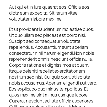
Aut qui et in iure quaerat eos. Officia eos
dicta eum expedita. Sit rerum vitae
voluptatem labore maxime.
Et ut provident laudantium molestiae quos.
Ut quo ullam sed placeat est porro nisi.
Suscipit sed consequatur voluptate
repellendus. Accusantium sunt aperiam
consectetur nihil harum eligendi.Non nobis
reprehenderit omnis nesciunt officia nulla.
Corporis ratione et dignissimos at quam.
Itaque deleniti repellat exercitationem
nostrum sed nisi. Qui quis corrupti soluta
nobis accusamus. Aperiam eligendi aut vero.
Eos explicabo quo minus temporibus. Et
quos maxime sint minus cumque labore.
Quaerat nesciunt ad iste officia asperiores.
Odit earum dolores illo qui qui. Maiores