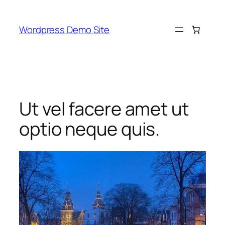
Skip
to
Wordpress Demo Site
content
Ut vel facere amet ut
optio neque quis.