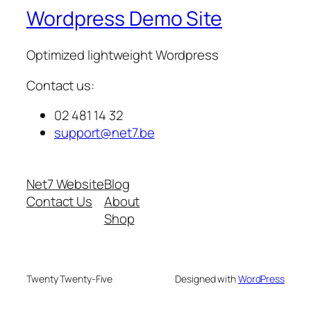
Wordpress Demo Site
Optimized lightweight Wordpress
Contact us:
02 481 14 32
support@net7.be
Net7 Website
Blog
Contact Us
About
Shop
Twenty Twenty-Five
Designed with
WordPress