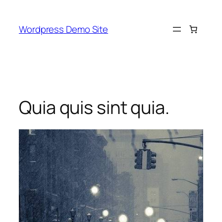
Skip
to
Wordpress Demo Site
content
Quia quis sint quia.