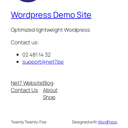
Wordpress Demo Site
Optimized lightweight Wordpress
Contact us:
02 481 14 32
support@net7.be
Net7 Website
Blog
Contact Us
About
Shop
Twenty Twenty-Five
Designed with
WordPress