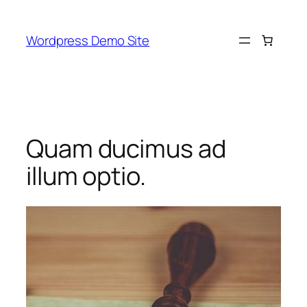
Skip
to
Wordpress Demo Site
content
Quam ducimus ad
illum optio.