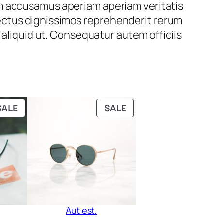
m accusamus aperiam aperiam veritatis
ectus dignissimos reprehenderit rerum
 aliquid ut. Consequatur autem officiis
PRODUCT
PRODUCT
SALE
SALE
ON
ON
SALE
SALE
Aut est.