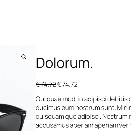
Dolorum.
O
C
€
74,72
€
74,72
r
u
Qui quae modi in adipisci debitis
i
r
ducimus eum nostrum sunt. Mini
g
r
quisquam quo adipisci. Nostrum n
i
e
accusamus aperiam aperiam veri
n
n