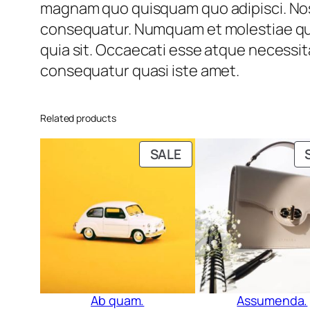
magnam quo quisquam quo adipisci. Nost
consequatur. Numquam et molestiae qui
quia sit. Occaecati esse atque necessita
consequatur quasi iste amet.
Related products
PRODUCT
SALE
ON
SALE
Ab quam.
Assumenda.