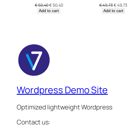
Original
Current
Original
€
50,40
€
50,40
€
49,73
€
49,73
price
price
price
p
Add to cart
Add to cart
was:
is:
was:
i
€ 50,40.
€ 50,40.
€ 49,73.
€
Wordpress Demo Site
Optimized lightweight Wordpress
Contact us: