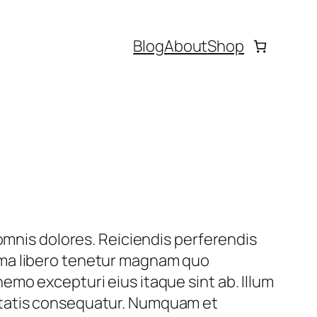
Blog
About
Shop
 omnis dolores. Reiciendis perferendis
ma libero tenetur magnam quo
emo excepturi eius itaque sint ab. Illum
tatis consequatur. Numquam et