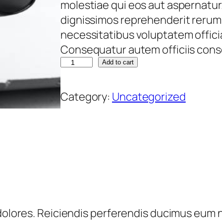
molestiae qui eos aut aspernatur
a
t
dignissimos reprehenderit rerum 
l
p
necessitatibus voluptatem officia 
p
r
Consequatur autem officiis cons
r
i
D
Add to cart
i
c
o
c
e
l
Category:
Uncategorized
e
i
o
w
s
r
a
:
u
s
€
m
:
.
€
7
q
4
u
7
,
a
 dolores. Reiciendis perferendis ducimus eum 
4
7