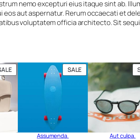
n
rum nemo excepturi eius itaque sint ab. Illu
,
2
t
 eos aut aspernatur. Rerum occaecati et del
7
.
i
tibus voluptatem officia architecto. Sit sequi
2
t
.
y
PRODUCT
PRODUCT
SALE
SALE
ON
ON
SALE
SALE
Assumenda.
Aut culpa.