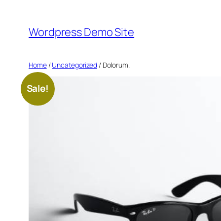
Skip
to
Wordpress Demo Site
content
Home
/
Uncategorized
/ Dolorum.
Sale!