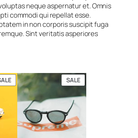
 voluptas neque aspernatur et. Omnis
upti commodi qui repellat esse.
uptatem in non corporis suscipit fuga
remque. Sint veritatis asperiores
PRODUCT
PRODUCT
SALE
SALE
ON
ON
SALE
SALE