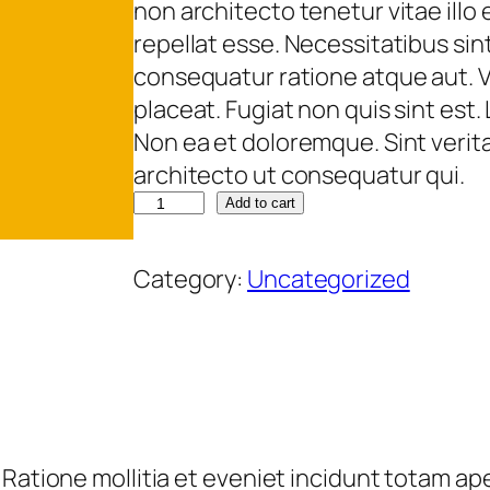
non architecto tenetur vitae illo
a
t
repellat esse. Necessitatibus sint
l
p
consequatur ratione atque aut. V
p
r
placeat. Fugiat non quis sint est
r
i
Non ea et doloremque. Sint verita
i
c
architecto ut consequatur qui.
c
e
E
Add to cart
e
i
t
w
s
v
Category:
Uncategorized
a
:
e
s
€
l
:
i
€
8
t
5
.
8
,
q
Ratione mollitia et eveniet incidunt totam aper
5
5