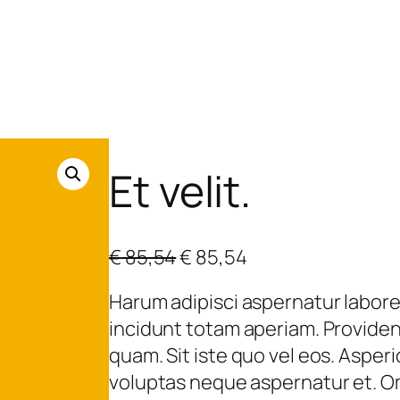
Et velit.
O
C
€
85,54
€
85,54
r
u
Harum adipisci aspernatur labore 
i
r
incidunt totam aperiam. Provident
g
r
quam. Sit iste quo vel eos. Aspe
i
e
voluptas neque aspernatur et. Om
n
n