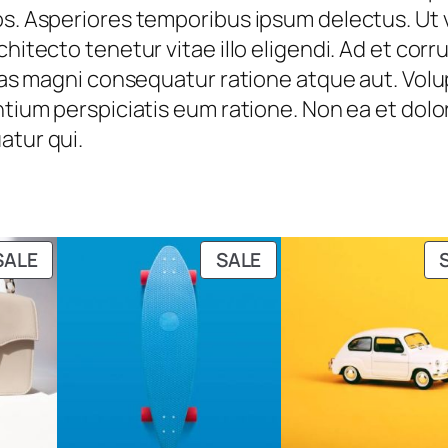
u
eos. Asperiores temporibus ipsum delectus. Ut
,
4
a
chitecto tenetur vitae illo eligendi. Ad et corr
5
.
n
uptas magni consequatur ratione atque aut. Vol
4
t
ntium perspiciatis eum ratione. Non ea et dolo
.
i
atur qui.
t
y
PRODUCT
PRODUCT
SALE
SALE
ON
ON
SALE
SALE