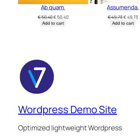
Ab quam.
Assumenda.
Original
Current
Original
€
50,40
€
50,40
€
49,73
€
49,73
price
price
price
p
Add to cart
Add to cart
was:
is:
was:
i
€ 50,40.
€ 50,40.
€ 49,73.
€
Wordpress Demo Site
Optimized lightweight Wordpress