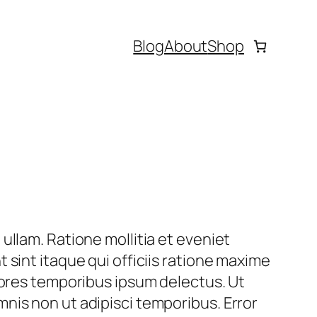
Blog
About
Shop
ullam. Ratione mollitia et eveniet
 sint itaque qui officiis ratione maxime
riores temporibus ipsum delectus. Ut
nis non ut adipisci temporibus. Error