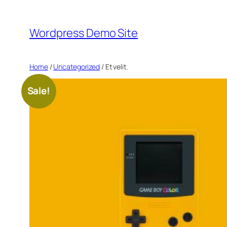
Skip
to
Wordpress Demo Site
content
Home
/
Uncategorized
/ Et velit.
Sale!