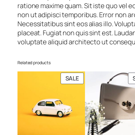
ratione maxime quam. Sit iste quo vel 
non ut adipisci temporibus. Error non ar
Necessitatibus sint eos alias illo. Vol
placeat. Fugiat non quis sint est. Lauda
voluptate aliquid architecto ut consequ
Related products
PRODUCT
SALE
ON
SALE