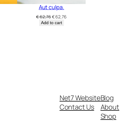
Aut culpa.
Current
Original
Current
€
62,76
€
62,76
rice
price
price
Add to cart
s:
was:
is:
 92,32.
€ 62,76.
€ 62,76.
Net7 Website
Blog
Contact Us
About
Shop