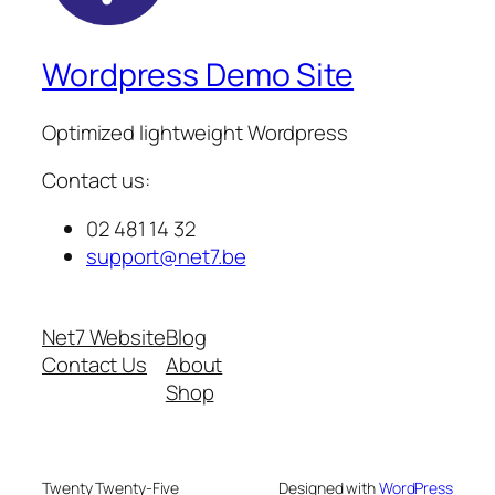
Wordpress Demo Site
Optimized lightweight Wordpress
Contact us:
02 481 14 32
support@net7.be
Net7 Website
Blog
Contact Us
About
Shop
Twenty Twenty-Five
Designed with
WordPress