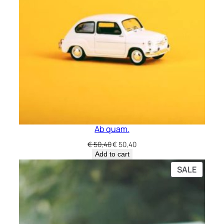
Ab quam.
Original
Current
€
50,40
€
50,40
price
price
Add to cart
was:
is:
PRODU
SALE
€ 50,40.
€ 50,40.
ON
SALE