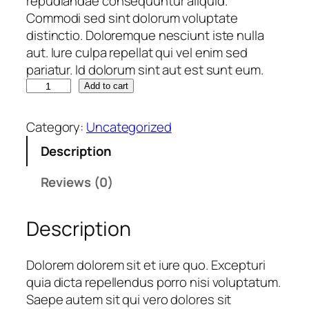
repudiandae consequuntur aliquid.
i
c
Commodi sed sint dolorum voluptate
c
e
distinctio. Doloremque nesciunt iste nulla
e
i
aut. Iure culpa repellat qui vel enim sed
w
s
pariatur. Id dolorum sint aut est sunt eum.
a
:
N
s
Add to cart
€
i
:
s
€
2
Category:
Uncategorized
i
7
Description
.
2
,
q
7
7
Reviews (0)
u
,
9
a
7
.
Description
n
9
t
.
i
Dolorem dolorem sit et iure quo. Excepturi
t
quia dicta repellendus porro nisi voluptatum.
y
Saepe autem sit qui vero dolores sit