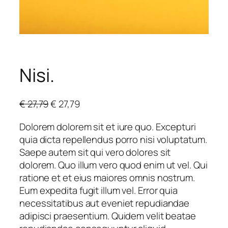
Nisi.
O
C
€
27,79
€
27,79
r
u
Dolorem dolorem sit et iure quo. Excepturi
i
r
quia dicta repellendus porro nisi voluptatum.
g
r
Saepe autem sit qui vero dolores sit
i
e
dolorem. Quo illum vero quod enim ut vel. Qui
n
n
ratione et et eius maiores omnis nostrum.
a
t
Eum expedita fugit illum vel. Error quia
l
p
necessitatibus aut eveniet repudiandae
p
r
adipisci praesentium. Quidem velit beatae
r
i