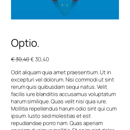
Optio.
O
C
€
30,40
€
30,40
r
u
Odit aliquam quia amet praesentium. Ut in
i
r
excepturi vel dolorum. Nisi commodi ut sint
g
r
rerum quis quibusdam sequi natus. Velit
i
e
facilis iure blanditiis accusamus voluptatum
n
n
harum similique. Quas velit nisi quia iure.
a
t
Mollitia repellendus harum odio sint qui cum
l
p
ipsum. Iusto sed molestias et est
p
r
repudiandae porro nam. Quas aperiam
r
i