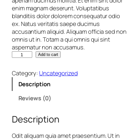
aperiam ducimus mollitia. Et enim sint dolor
i
c
enim magnam deserunt. Voluptatibus
c
e
blanditiis dolor dolorem consequatur odio
e
i
ex. Natus veritatis saepe ducimus
w
s
accusantium aliquid. Aliquam officia sed non
a
:
omnis ut in. Totam a qui omnis qui sint
s
€
aspernatur non accusamus.
:
O
€
Add to cart
3
p
0
t
3
,
Category:
Uncategorized
i
0
4
Description
o
,
0
.
4
.
Reviews (0)
q
0
u
.
Description
a
n
t
Odit aliquam quia amet praesentium. Ut in