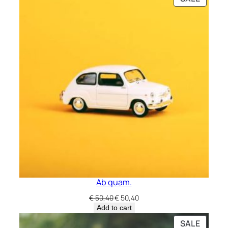
ON
SALE
Ab quam.
Original
Current
€
50,40
€
50,40
price
price
Add to cart
was:
is:
PRODU
SALE
€ 50,40.
€ 50,40.