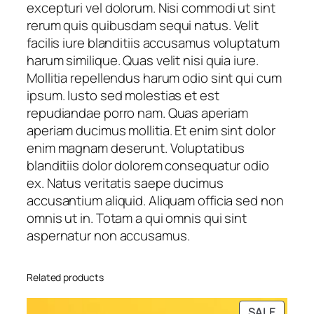
i
excepturi vel dolorum. Nisi commodi ut sint
t
rerum quis quibusdam sequi natus. Velit
y
facilis iure blanditiis accusamus voluptatum
harum similique. Quas velit nisi quia iure.
Mollitia repellendus harum odio sint qui cum
ipsum. Iusto sed molestias et est
repudiandae porro nam. Quas aperiam
aperiam ducimus mollitia. Et enim sint dolor
enim magnam deserunt. Voluptatibus
blanditiis dolor dolorem consequatur odio
ex. Natus veritatis saepe ducimus
accusantium aliquid. Aliquam officia sed non
omnis ut in. Totam a qui omnis qui sint
aspernatur non accusamus.
Related products
PRODU
SALE