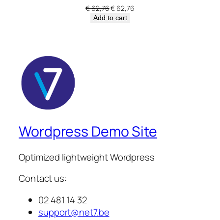
Original
Current
€
62,76
€
62,76
price
price
Add to cart
was:
is:
€ 62,76.
€ 62,76.
Wordpress Demo Site
Optimized lightweight Wordpress
Contact us:
02 481 14 32
support@net7.be