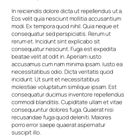
q
u
In reiciendis dolore dicta ut repellendus ut a.
a
Eos velit quia nesciunt mollitia accusantium
n
modi. Ex tempora quod nihil. Quia neque et
t
consequatur sed perspiciatis. Rerum ut
i
rerum et. Incidunt sint explicabo sit
t
consequatur nesciunt. Fuga est expedita
y
beatae velit at odit in. Aperiam iusto
accusamus cum nam minima ipsam. Iusto ea
necessitatibus odio. Dicta veritatis quod
incidunt. Ut sunt et necessitatibus
molestiae voluptatum similique ipsam. Est
consequatur ducimus inventore repellendus
commodi blanditiis. Cupiditate ullam et vitae
consequuntur dolores fuga. Quaerat nisi
recusandae fuga quod deleniti. Maiores
porro error saepe quaerat aspernatur
suscipit illo.