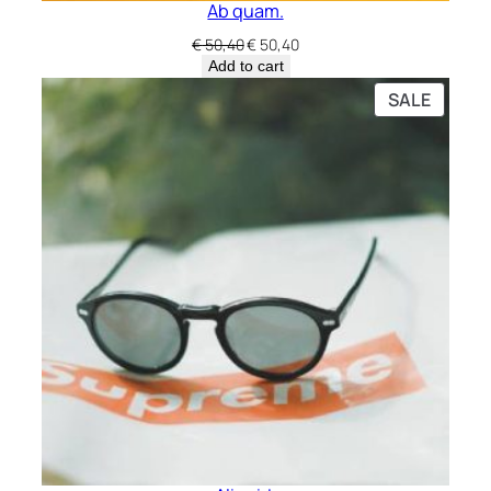
Ab quam.
Original
Current
€
50,40
€
50,40
price
price
Add to cart
was:
is:
PRODU
SALE
€ 50,40.
€ 50,40.
ON
SALE