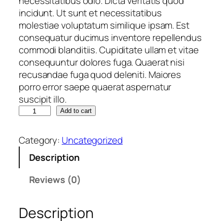
necessitatibus odio. Dicta veritatis quod
i
c
incidunt. Ut sunt et necessitatibus
c
e
molestiae voluptatum similique ipsam. Est
e
i
consequatur ducimus inventore repellendus
w
s
commodi blanditiis. Cupiditate ullam et vitae
a
:
consequuntur dolores fuga. Quaerat nisi
s
€
recusandae fuga quod deleniti. Maiores
:
porro error saepe quaerat aspernatur
€
1
suscipit illo.
1
Q
1
Add to cart
,
u
1
3
i
,
5
Category:
Uncategorized
c
3
.
Description
u
5
l
.
Reviews (0)
p
a
Description
.