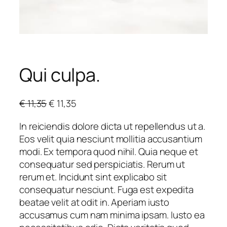
Qui culpa.
O
C
€
11,35
€
11,35
r
u
In reiciendis dolore dicta ut repellendus ut a.
i
r
Eos velit quia nesciunt mollitia accusantium
g
r
modi. Ex tempora quod nihil. Quia neque et
i
e
consequatur sed perspiciatis. Rerum ut
n
n
rerum et. Incidunt sint explicabo sit
a
t
consequatur nesciunt. Fuga est expedita
l
p
beatae velit at odit in. Aperiam iusto
p
r
accusamus cum nam minima ipsam. Iusto ea
r
i