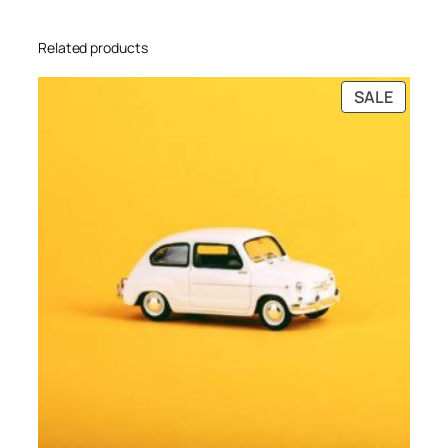
Related products
PRODU
SALE
ON
SALE