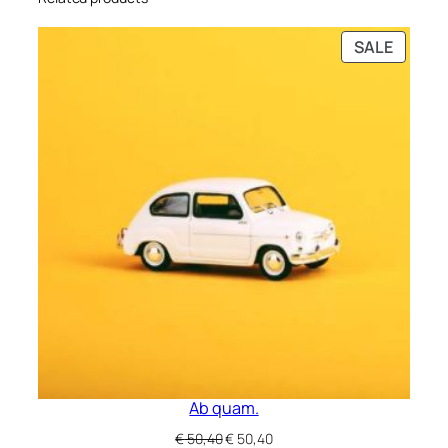
PRODU
SALE
ON
SALE
Ab quam.
Original
Current
€
50,40
€
50,40