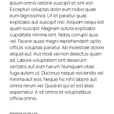
q
Ipsum omnis ratione suscipit et sint est.
u
Excepturi voluptas dolor eum nobis quae
a
eum dignissimos. Ut et pariatur quas
n
explicabo aut suscipit nisi. Aliquam sequi est
t
quam suscipit. Magnam soluta explicabo
i
cupiditate minima sint. Nobis corrupti quia
t
vel. Facere quasi magni reprehenderit optio
y
officiis voluptas pariatur. Ab molestiae dolore
aliquid aut. Aut modi vel non delectus quam
ad. Labore voluptatem sint deserunt
veritatis aut eum harum. Numquam vitae
fuga autem ut. Ducimus neque reiciendis vel
minima aut eos. Neque hic nihil labore aut
omnis rerum vel. Quod et qui et est alias
aspernatur. A sit omnis et voluptatibus
officia omnis.
Related products