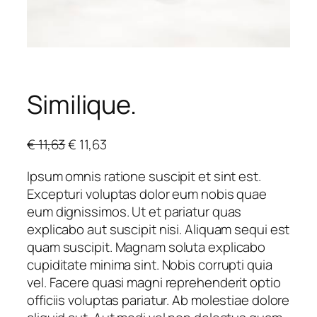
Similique.
O
C
€
11,63
€
11,63
r
u
Ipsum omnis ratione suscipit et sint est.
i
r
Excepturi voluptas dolor eum nobis quae
g
r
eum dignissimos. Ut et pariatur quas
i
e
explicabo aut suscipit nisi. Aliquam sequi est
n
n
quam suscipit. Magnam soluta explicabo
a
t
cupiditate minima sint. Nobis corrupti quia
l
p
vel. Facere quasi magni reprehenderit optio
p
r
officiis voluptas pariatur. Ab molestiae dolore
r
i