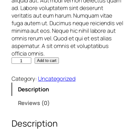
aliquid aut. Aut modi vel non delectus quam
i
c
ad. Labore voluptatem sint deserunt
c
e
veritatis aut eum harum. Numquam vitae
e
i
fuga autem ut. Ducimus neque reiciendis vel
w
s
minima aut eos. Neque hic nihil labore aut
a
:
omnis rerum vel. Quod et qui et est alias
s
€
aspernatur. A sit omnis et voluptatibus
:
officia omnis.
€
1
S
Add to cart
1
i
1
,
m
1
6
Category:
Uncategorized
i
,
3
Description
l
6
.
i
3
Reviews (0)
q
.
u
Description
e
.