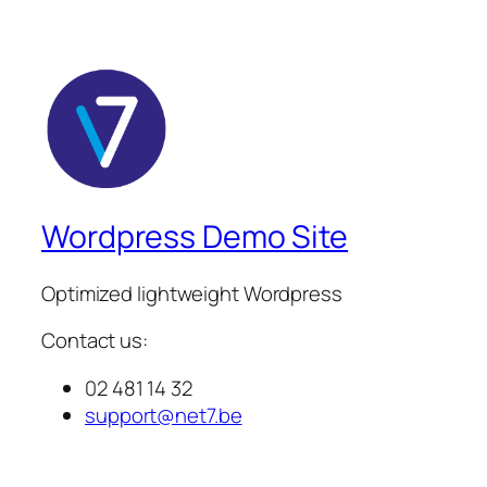
was:
is:
€ 32,79.
€ 32,79.
Wordpress Demo Site
Optimized lightweight Wordpress
Contact us:
02 481 14 32
support@net7.be