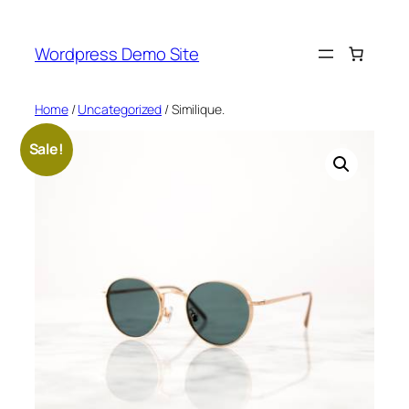
Skip
to
Wordpress Demo Site
content
Home
/
Uncategorized
/ Similique.
Sale!